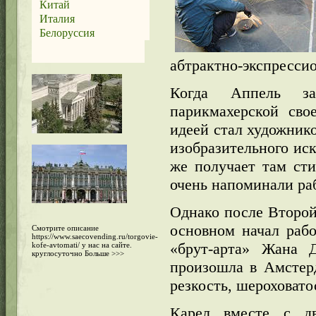
Китай
Италия
Белоруссия
абтрактно-экспресси
Когда Аппель за
парикмахерской сво
идеей стал художник
изобразительного иск
же получает там сти
очень напоминали ра
Однако после Второй
основном начал рабо
Смотрите описание
https://www.saecovending.ru/torgovie-
«брут-арта» Жана 
kofe-avtomati/
у нас на сайте.
круглосуточно
Больше >>>
произошла в Амстерд
резкость, шероховато
Карел вместе с д