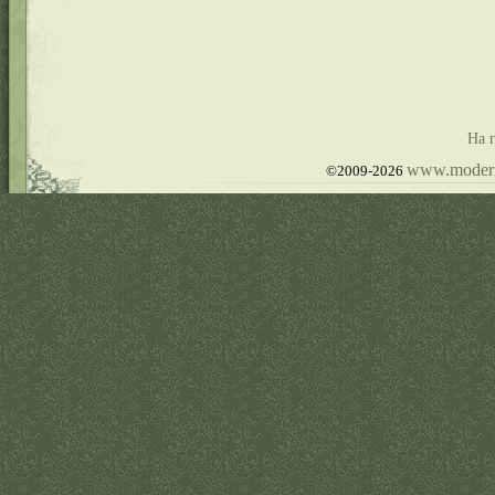
На 
www.modernp
©2009-2026